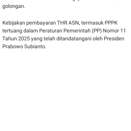
R
G
golongan.
S
I
O
O
N
N
Kebijakan pembayaran THR ASN, termasuk PPPK
A
A
L
L
tertuang dalam Peraturan Pemerintah (PP) Nomor 11
F
I
Tahun 2025 yang telah ditandatangani oleh Presiden
N
Prabowo Subianto.
A
N
C
E
Y
C
A
A
N
R
G
I
T
T
E
A
R
H
.
U
.
.
K
L
E
I
S
F