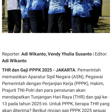
A
A
S
L
I
K
I
E
N
U
D
A
U
N
S
G
T
A
R
N
I
P
I
Reporter:
Adi Wikanto, Vendy Yhulia Susanto
| Editor:
E
N
Adi Wikanto
L
T
U
E
A
R
THR dan Gaji PPPK 2025 -
JAKARTA
. Pemerintah
N
N
memastikan Aparatur Sipil Negara (ASN), Pegawai
G
A
U
S
Pemerintah dengan Perjanjian Kerja (PPPK), Hakim,
S
I
A
O
Prajurit TNI-Polri dan para pensiunan akan
H
N
mendapatkan Tunjangan Hari Raya (THR) dan gaji ke-
A
A
L
13 pada tahun 2025 ini. Untuk PPPK, berapa THR yang
P
R
akan diterima? Berikut rincian gaji PPPK 2025 sesuai
E
E