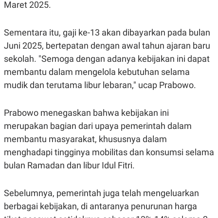
S
A
Maret 2025.
A
G
T
E
D
S
Sementara itu, gaji ke-13 akan dibayarkan pada bulan
A
T
Juni 2025, bertepatan dengan awal tahun ajaran baru
A
sekolah. "Semoga dengan adanya kebijakan ini dapat
K
L
O
I
membantu dalam mengelola kebutuhan selama
N
P
mudik dan terutama libur lebaran," ucap Prabowo.
T
S
A
U
N
S
T
Prabowo menegaskan bahwa kebijakan ini
V
merupakan bagian dari upaya pemerintah dalam
membantu masyarakat, khususnya dalam
JARINGAN
menghadapi tingginya mobilitas dan konsumsi selama
bulan Ramadan dan libur Idul Fitri.
K
P
O
R
N
E
T
S
Sebelumnya, pemerintah juga telah mengeluarkan
A
S
N
R
berbagai kebijakan, di antaranya penurunan harga
A
E