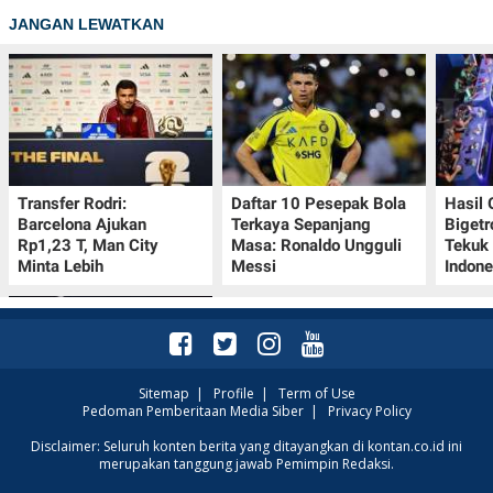
JANGAN LEWATKAN
Transfer Rodri:
Daftar 10 Pesepak Bola
Hasil
Barcelona Ajukan
Terkaya Sepanjang
Bigetr
Rp1,23 T, Man City
Masa: Ronaldo Ungguli
Tekuk 
Minta Lebih
Messi
Indone
Sitemap
|
Profile
|
Term of Use
Pedoman Pemberitaan Media Siber
|
Privacy Policy
Bos LaLiga Javier Tebas
Disclaimer: Seluruh konten berita yang ditayangkan di kontan.co.id ini
merupakan tanggung jawab Pemimpin Redaksi.
Kritik FIFA: Era Infantino
Harus Berakhir