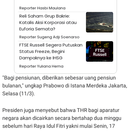
A
I
S
V
Reporter Hasbi Maulana
K
E
Reli Saham Grup Bakrie:
E
M
Katalis Aksi Korporasi atau
E
Euforia Semata?
N
T
Reporter Sugeng Adji Soenarso
E
R
FTSE Russell Segera Putuskan
I
Status Freeze, Begini
A
Dampaknya ke IHSG
N
L
Reporter Yuliana Hema
E
S
"Bagi pensiunan, diberikan sebesar uang pensiun
T
A
bulanan," ungkap Prabowo di Istana Merdeka Jakarta,
R
Selasa (11/3).
I
KANAL
Presiden juga menyebut bahwa THR bagi aparatur
negara akan dicairkan secara bertahap dua minggu
P
I
sebelum hari Raya Idul Fitri yakni mulai Senin, 17
U
M