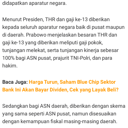
E
didapatkan aparatur negara.
R
F
B
O
U
Menurut Presiden, THR dan gaji ke-13 diberikan
K
S
kepada seluruh aparatur negara baik di pusat maupun
U
I
S
N
di daerah. Prabowo menjelaskan besaran THR dan
E
S
gaji ke-13 yang diberikan meliputi gaji pokok,
S
tunjangan melekat, serta tunjangan kinerja sebesar
I
N
100% bagi ASN pusat, prajurit TNI-Polri, dan para
S
I
hakim.
G
H
T
Baca Juga:
Harga Turun, Saham Blue Chip Sektor
S
B
Bank Ini Akan Bayar Dividen, Cek yang Layak Beli?
T
E
O
L
C
A
K
N
Sedangkan bagi ASN daerah, diberikan dengan skema
S
J
E
A
yang sama seperti ASN pusat, namun disesuaikan
T
O
dengan kemampuan fiskal masing-masing daerah.
U
N
P