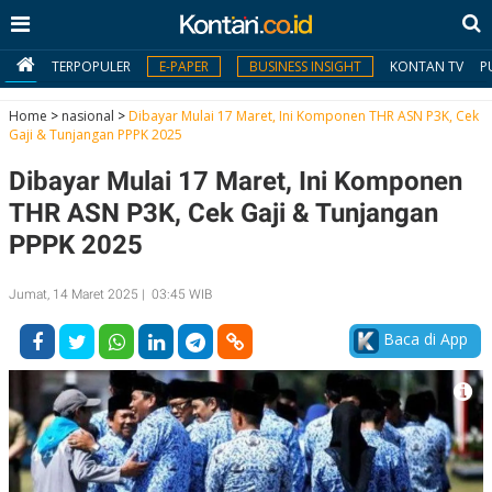
TERPOPULER
E-PAPER
BUSINESS INSIGHT
KONTAN TV
P
Home
>
nasional
>
Dibayar Mulai 17 Maret, Ini Komponen THR ASN P3K, Cek
Gaji & Tunjangan PPPK 2025
MY
Dibayar Mulai 17 Maret, Ini Komponen
KONTAN
THR ASN P3K, Cek Gaji & Tunjangan
Daftar
PPPK 2025
Masuk
Jumat, 14 Maret 2025 | 03:45 WIB
Baca di App
BERITA
I
N
N
A
V
S
E
I
S
O
T
N