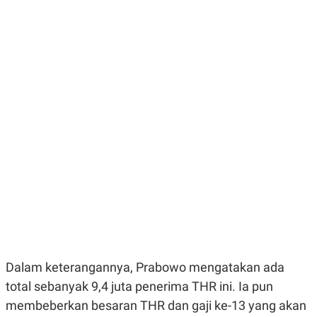
E
E
H
S
A
T
T
Y
A
L
N
E
E
A
N
N
G
A
L
L
I
I
S
S
H
I
S
E
K
X
O
E
L
C
O
U
M
T
I
V
E
Dalam keterangannya, Prabowo mengatakan ada
C
total sebanyak 9,4 juta penerima THR ini. Ia pun
O
R
membeberkan besaran THR dan gaji ke-13 yang akan
N