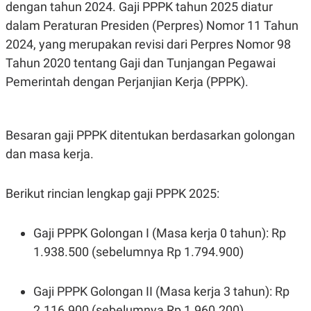
dengan tahun 2024. Gaji PPPK tahun 2025 diatur
R
T
I
dalam Peraturan Presiden (Perpres) Nomor 11 Tahun
S
I
2024, yang merupakan revisi dari Perpres Nomor 98
N
G
Tahun 2020 tentang Gaji dan Tunjangan Pegawai
K
Pemerintah dengan Perjanjian Kerja (PPPK).
G
M
E
D
Besaran gaji PPPK ditentukan berdasarkan golongan
I
A
dan masa kerja.
.
I
D
Berikut rincian lengkap gaji PPPK 2025:
SITEMAP
PROFILE
TERM
Gaji PPPK Golongan I (Masa kerja 0 tahun): Rp
OF
1.938.500 (sebelumnya Rp 1.794.900)
USE
PEDOMAN
PEMBERITAAN
Gaji PPPK Golongan II (Masa kerja 3 tahun): Rp
SIBER
2.116.900 (sebelumnya Rp 1.960.200)
PRIVACY