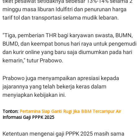
tiket pesawat setidaknya sebesar 13%-14% selama 2
C
L
A
E
minggu masa liburan Idulfitri dan penurunan harga
D
A
E
S
tarif tol dan transportasi selama mudik lebaran.
M
E
Y
.
I
"Tiga, pemberian THR bagi karyawan swasta, BUMN,
D
BUMD, dan keempat bonus hari raya untuk pengemudi
L
K
A
I
dan kurir online yang baru saja diumumkan pada hari
N
N
G
E
kemarin," tutur Prabowo.
G
R
A
J
N
A
Prabowo juga menyampaikan apresiasi kepada
A
E
N
M
jajarannya yang telah bekerja keras dalam
C
I
E
T
menyiapkan kebijakan ini.
T
E
A
N
K
Tonton:
Pertamina Siap Ganti Rugi Jika BBM Tercampur Air
E
A
Informasi Gaji PPPK 2025
P
D
A
V
P
E
Ketentuan mengenai gaji PPPK 2025 masih sama
E
R