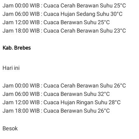
R
T
Jam 00:00 WIB : Cuaca Cerah Berawan Suhu 25°C
I
S
Jam 06:00 WIB : Cuaca Hujan Sedang Suhu 30°C
I
Jam 12:00 WIB : Cuaca Berawan Suhu 25°C
N
G
Jam 18:00 WIB : Cuaca Cerah Berawan Suhu 23°C
K
G
M
Kab. Brebes
E
D
I
A
Hari ini
.
I
D
Jam 00:00 WIB : Cuaca Cerah Berawan Suhu 26°C
Jam 06:00 WIB : Cuaca Berawan Suhu 32°C
Jam 12:00 WIB : Cuaca Hujan Ringan Suhu 28°C
SITEMAP
PROFILE
TERM
OF
Jam 18:00 WIB : Cuaca Berawan Suhu 26°C
USE
PEDOMAN
PEMBERITAAN
Besok
SIBER
PRIVACY