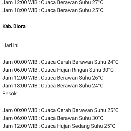
Jam 12:00 WIB : Cuaca Berawan Suhu 27°C
S
A
A
G
Jam 18:00 WIB : Cuaca Berawan Suhu 25°C
T
E
D
S
A
T
Kab. Blora
A
K
L
O
I
Hari ini
N
P
T
S
A
U
N
S
Jam 00:00 WIB : Cuaca Cerah Berawan Suhu 24°C
T
Jam 06:00 WIB : Cuaca Hujan Ringan Suhu 30°C
V
Jam 12:00 WIB : Cuaca Berawan Suhu 26°C
Jam 18:00 WIB : Cuaca Berawan Suhu 24°C
JARINGAN
Besok
K
P
O
R
N
E
Jam 00:00 WIB : Cuaca Cerah Berawan Suhu 25°C
T
S
Jam 06:00 WIB : Cuaca Berawan Suhu 30°C
A
S
N
R
Jam 12:00 WIB : Cuaca Hujan Sedang Suhu 25°C
A
E