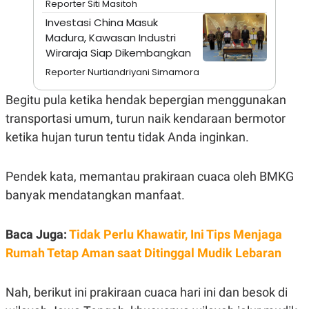
Reporter Siti Masitoh
N
S
Investasi China Masuk
E
E
W
R
Madura, Kawasan Industri
S
E
Wiraraja Siap Dikembangkan
S
M
E
O
Reporter Nurtiandriyani Simamora
T
N
U
I
Begitu pula ketika hendak bepergian menggunakan
P
A
transportasi umum, turun naik kendaraan bermotor
A
K
D
I
ketika hujan turun tentu tidak Anda inginkan.
V
L
A
S
K
Pendek kata, memantau prakiraan cuaca oleh BMKG
O
banyak mendatangkan manfaat.
R
P
O
R
Baca Juga:
Tidak Perlu Khawatir, Ini Tips Menjaga
A
Rumah Tetap Aman saat Ditinggal Mudik Lebaran
S
I
K
N
Nah, berikut ini prakiraan cuaca hari ini dan besok di
I
A
L
T