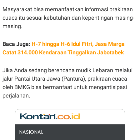
E
E
H
S
Masyarakat bisa memanfaatkan informasi prakiraan
A
T
T
Y
cuaca itu sesuai kebutuhan dan kepentingan masing-
A
L
N
E
masing.
E
A
N
N
Baca Juga:
G
A
H-7 hingga H-6 Idul Fitri, Jasa Marga
L
L
Catat 314.000 Kendaraan Tinggalkan Jabotabek
I
I
S
S
H
I
S
Jika Anda sedang berencana mudik Lebaran melalui
E
K
jalur Pantai Utara Jawa (Pantura), prakiraan cuaca
X
O
oleh BMKG bisa bermanfaat untuk mengantisipasi
E
L
C
O
perjalanan.
U
M
T
I
V
E
C
O
NASIONAL
R
N