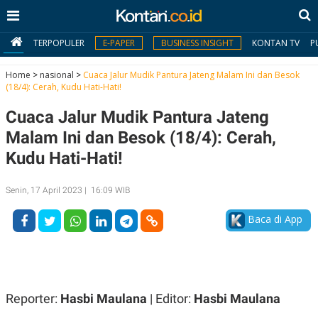
TERPOPULER
E-PAPER
BUSINESS INSIGHT
KONTAN TV
P
Home
>
nasional
>
Cuaca Jalur Mudik Pantura Jateng Malam Ini dan Besok
(18/4): Cerah, Kudu Hati-Hati!
MY
Cuaca Jalur Mudik Pantura Jateng
KONTAN
Malam Ini dan Besok (18/4): Cerah,
Daftar
Kudu Hati-Hati!
Masuk
Senin, 17 April 2023 | 16:09 WIB
Baca di App
BERITA
I
N
N
A
V
S
E
I
Reporter:
Hasbi Maulana
| Editor:
Hasbi Maulana
S
O
T
N