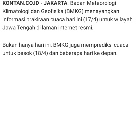
KONTAN.CO.ID - JAKARTA
. Badan Meteorologi
A
A
S
L
Klimatologi dan Geofisika (BMKG) menayangkan
I
informasi prakiraan cuaca hari ini (17/4) untuk wilayah
K
I
Jawa Tengah di laman internet resmi.
E
N
U
D
A
U
N
S
Bukan hanya hari ini, BMKG juga memprediksi cuaca
G
T
A
R
untuk besok (18/4) dan beberapa hari ke depan.
N
I
P
I
E
N
L
T
U
E
A
R
N
N
G
A
U
S
S
I
A
O
H
N
A
A
L
P
R
E
E