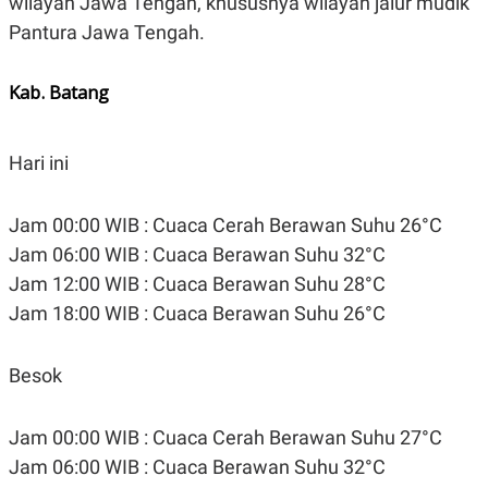
wilayah Jawa Tengah, khususnya wilayah jalur mudik
A
I
S
V
Pantura Jawa Tengah.
K
E
E
M
Kab. Batang
E
N
T
E
Hari ini
R
I
A
N
Jam 00:00 WIB : Cuaca Cerah Berawan Suhu 26°C
L
Jam 06:00 WIB : Cuaca Berawan Suhu 32°C
E
S
Jam 12:00 WIB : Cuaca Berawan Suhu 28°C
T
Jam 18:00 WIB : Cuaca Berawan Suhu 26°C
A
R
I
Besok
KANAL
Jam 00:00 WIB : Cuaca Cerah Berawan Suhu 27°C
P
I
Jam 06:00 WIB : Cuaca Berawan Suhu 32°C
U
M