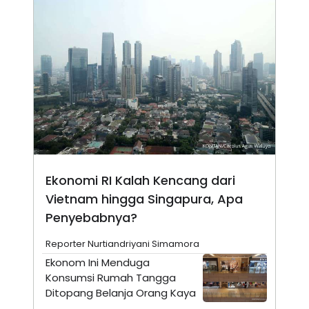
E
R
F
B
O
U
K
S
U
I
S
N
E
S
S
I
N
S
I
G
H
Ekonomi RI Kalah Kencang dari
T
Vietnam hingga Singapura, Apa
S
B
Penyebabnya?
T
E
O
L
C
A
Reporter Nurtiandriyani Simamora
K
N
S
J
Ekonom Ini Menduga
E
A
Konsumsi Rumah Tangga
T
O
Ditopang Belanja Orang Kaya
U
N
P