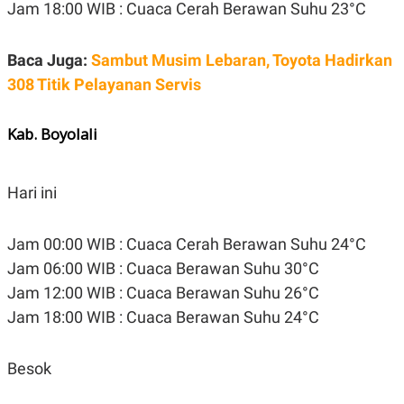
C
L
Jam 18:00 WIB : Cuaca Cerah Berawan Suhu 23°C
A
E
D
A
E
S
Baca Juga:
Sambut Musim Lebaran, Toyota Hadirkan
M
E
Y
.
308 Titik Pelayanan Servis
I
D
L
K
Kab. Boyolali
A
I
N
N
G
E
G
R
Hari ini
A
J
N
A
A
E
Jam 00:00 WIB : Cuaca Cerah Berawan Suhu 24°C
N
M
C
I
Jam 06:00 WIB : Cuaca Berawan Suhu 30°C
E
T
T
E
Jam 12:00 WIB : Cuaca Berawan Suhu 26°C
A
N
Jam 18:00 WIB : Cuaca Berawan Suhu 24°C
K
E
A
P
D
Besok
A
V
P
E
E
R