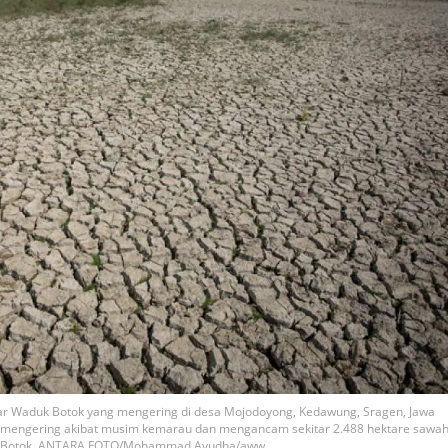
sar Waduk Botok yang mengering di desa Mojodoyong, Kedawung, Sragen, Jawa
ai mengering akibat musim kemarau dan mengancam sekitar 2.488 hektare sawa
aduk Botok. ANTARA FOTO/Mohammad Ayudha/aww.