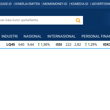
EASE.ID
|
KINERJA EMITEN
|
MOMSMONEY.ID
|
KGMEDIA.ID
|
ADVERTISIN
INDUSTRI
NASIONAL
INTERNASIONAL
PERSONAL FINA
LQ45
640 9,44
ISSI
222 2,82
IDX
1,50%
1,29%
ISSI
222 2,82
IDX30
359 5,14
IDXH
1,29%
1,45%
IDX30
359 5,14
IDXHIDIV20
438 4,81
1,45%
1,11