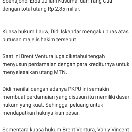
Soehajono, Erda Juliani Kusuma, dan Tang Cua
A
I
S
V
dengan total utang Rp 2,85 miliar.
K
E
E
M
E
N
Kuasa hukum Lauw, Didi Iskandar mengaku puas atas
T
putusan majelis hakim tersebut.
E
R
I
A
Saat ini Brent Ventura juga diketahui tengah
N
menyusun perdamaian dengan para krediturnya untuk
L
E
menyelesaikan utang MTN.
S
T
A
Didi menilai dengan adanya PKPU ini semakin
R
I
membuat perdamaian yang disusun itu memiliki dasar
hukum yang kuat. Sehingga, peluang untuk
KANAL
mendapatkan haknya kian besar.
P
I
Sementara kuasa hukum Brent Ventura, Vanly Vincent
U
M