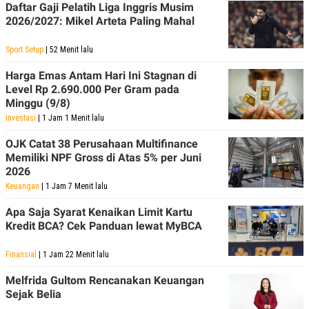
C
L
Daftar Gaji Pelatih Liga Inggris Musim
A
E
2026/2027: Mikel Arteta Paling Mahal
D
A
E
S
M
E
Sport Setup
| 52 Menit lalu
Y
.
I
Harga Emas Antam Hari Ini Stagnan di
D
Level Rp 2.690.000 Per Gram pada
L
K
Minggu (9/8)
A
I
Investasi
| 1 Jam 1 Menit lalu
N
N
G
E
G
R
OJK Catat 38 Perusahaan Multifinance
A
J
Memiliki NPF Gross di Atas 5% per Juni
N
A
2026
A
E
N
M
Keuangan
| 1 Jam 7 Menit lalu
C
I
E
T
Apa Saja Syarat Kenaikan Limit Kartu
T
E
Kredit BCA? Cek Panduan lewat MyBCA
A
N
K
Finansial
| 1 Jam 22 Menit lalu
E
A
P
D
Melfrida Gultom Rencanakan Keuangan
A
V
P
E
Sejak Belia
E
R