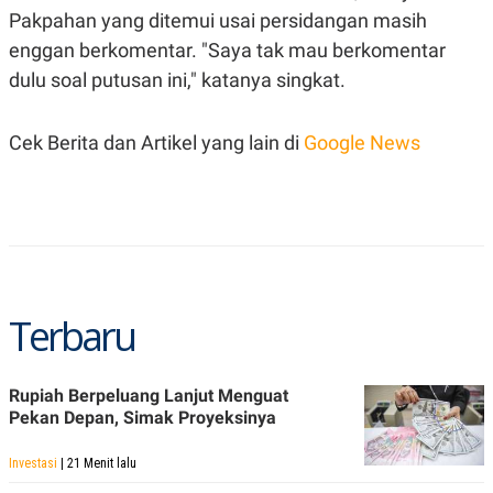
S
A
Pakpahan yang ditemui usai persidangan masih
A
G
T
E
enggan berkomentar. "Saya tak mau berkomentar
D
S
A
dulu soal putusan ini," katanya singkat.
T
A
Cek Berita dan Artikel yang lain di
Google News
K
L
O
I
N
P
T
S
A
U
N
S
T
V
Terbaru
JARINGAN
K
P
O
R
Rupiah Berpeluang Lanjut Menguat
N
E
Pekan Depan, Simak Proyeksinya
T
S
A
S
N
R
Investasi
| 21 Menit lalu
A
E