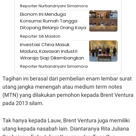
N
S
Reporter Nurtiandriyani Simamora
E
E
Ekonom Ini Menduga
W
R
S
E
Konsumsi Rumah Tangga
S
M
Ditopang Belanja Orang Kaya
E
O
T
N
Reporter Siti Masitoh
U
I
Investasi China Masuk
P
A
Madura, Kawasan Industri
A
K
Wiraraja Siap Dikembangkan
D
I
V
L
Reporter Nurtiandriyani Simamora
A
S
K
Tagihan ini berasal dari pembelian enam lembar surat
O
utang jangka menengah atau medium term notes
R
P
(MTN) yang dilakukan pemohon kepada Brent Ventura
O
R
pada 2013 silam.
A
S
I
Tak hanya kepada Lauw, Brent Ventura juga memiliki
K
N
utang kepada nasabah lain. Diantaranya Rita Juliana
I
A
L
T