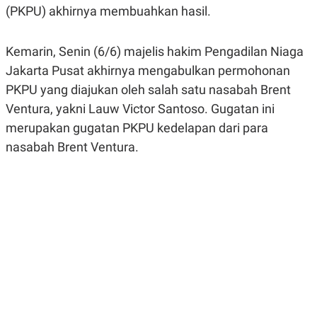
(PKPU) akhirnya membuahkan hasil.
A
A
S
L
I
Kemarin, Senin (6/6) majelis hakim Pengadilan Niaga
K
I
E
N
Jakarta Pusat akhirnya mengabulkan permohonan
U
D
A
U
PKPU yang diajukan oleh salah satu nasabah Brent
N
S
Ventura, yakni Lauw Victor Santoso. Gugatan ini
G
T
A
R
merupakan gugatan PKPU kedelapan dari para
N
I
nasabah Brent Ventura.
P
I
E
N
L
T
U
E
A
R
N
N
G
A
U
S
S
I
A
O
H
N
A
A
L
P
R
E
E