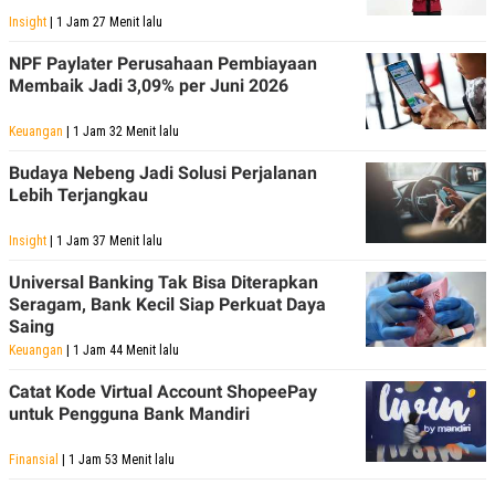
R
T
Insight
| 1 Jam 27 Menit lalu
I
S
NPF Paylater Perusahaan Pembiayaan
I
N
Membaik Jadi 3,09% per Juni 2026
G
K
Keuangan
| 1 Jam 32 Menit lalu
G
M
Budaya Nebeng Jadi Solusi Perjalanan
E
Lebih Terjangkau
D
I
A
Insight
| 1 Jam 37 Menit lalu
.
I
Universal Banking Tak Bisa Diterapkan
D
Seragam, Bank Kecil Siap Perkuat Daya
Saing
Keuangan
| 1 Jam 44 Menit lalu
SITEMAP
PROFILE
TERM
OF
Catat Kode Virtual Account ShopeePay
USE
untuk Pengguna Bank Mandiri
PEDOMAN
PEMBERITAAN
Finansial
| 1 Jam 53 Menit lalu
SIBER
PRIVACY