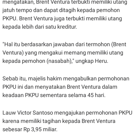
E
E
mengatakan, Brent Ventura terbukti memiliki utang
H
S
jatuh tempo dan dapat ditagih kepada pemohon
A
T
T
Y
PKPU. Brent Ventura juga terbukti memiliki utang
A
L
N
E
kepada lebih dari satu kreditur.
E
A
N
N
G
A
"Hal itu berdasarkan jawaban dari termohon (Brent
L
L
Ventura) yang mengakui memang memiliki utang
I
I
S
S
kepada pemohon (nasabah)," ungkap Heru.
H
I
S
E
K
Sebab itu, majelis hakim mengabulkan permohonan
X
O
E
L
PKPU ini dan menyatakan Brent Ventura dalam
C
O
keadaan PKPU sementara selama 45 hari.
U
M
T
I
V
Lauw Victor Santoso mengajukan permohonan PKPU
E
C
karena memiliki tagihan kepada Brent Ventura
O
sebesar Rp 3,95 miliar.
R
N