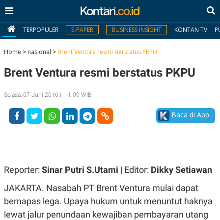
TERPOPULER
E-PAPER
BUSINESS INSIGHT
KONTAN TV
P
Home
>
nasional
>
Brent Ventura resmi berstatus PKPU
Brent Ventura resmi berstatus PKPU
MY
KONTAN
Selasa, 07 Juni 2016 | 11:09 WIB
Daftar
Baca di App
Masuk
BERITA
Reporter:
Sinar Putri S.Utami
| Editor:
Dikky Setiawan
I
N
JAKARTA. Nasabah PT Brent Ventura mulai dapat
N
A
V
S
bernapas lega. Upaya hukum untuk menuntut haknya
E
I
S
O
lewat jalur penundaan kewajiban pembayaran utang
T
N