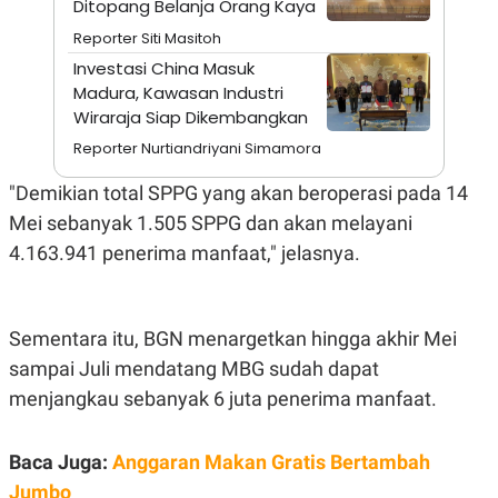
Ditopang Belanja Orang Kaya
A
I
S
V
Reporter Siti Masitoh
K
E
E
Investasi China Masuk
M
Madura, Kawasan Industri
E
N
Wiraraja Siap Dikembangkan
T
Reporter Nurtiandriyani Simamora
E
R
I
"Demikian total SPPG yang akan beroperasi pada 14
A
Mei sebanyak 1.505 SPPG dan akan melayani
N
L
4.163.941 penerima manfaat," jelasnya.
E
S
T
A
Sementara itu, BGN menargetkan hingga akhir Mei
R
I
sampai Juli mendatang MBG sudah dapat
menjangkau sebanyak 6 juta penerima manfaat.
KANAL
Baca Juga:
Anggaran Makan Gratis Bertambah
P
I
U
M
Jumbo