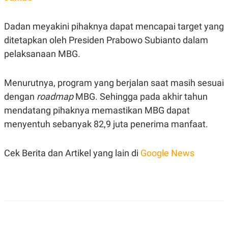
S
A
A
G
T
E
Dadan meyakini pihaknya dapat mencapai target yang
D
S
A
ditetapkan oleh Presiden Prabowo Subianto dalam
T
A
pelaksanaan MBG.
K
L
O
I
N
P
Menurutnya, program yang berjalan saat masih sesuai
T
S
dengan
roadmap
MBG. Sehingga pada akhir tahun
A
U
N
S
mendatang pihaknya memastikan MBG dapat
T
V
menyentuh sebanyak 82,9 juta penerima manfaat.
JARINGAN
Cek Berita dan Artikel yang lain di
Google News
K
P
O
R
N
E
T
S
A
S
N
R
A
E