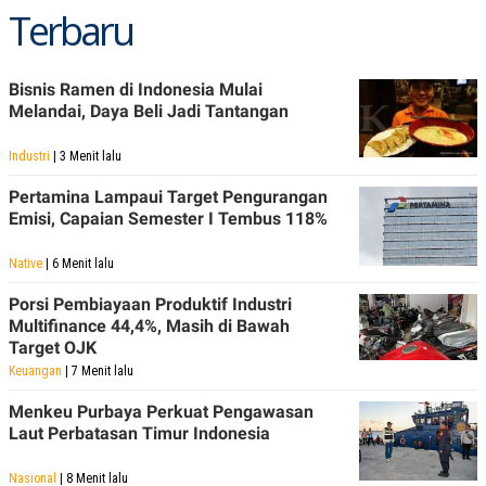
C
L
Terbaru
A
E
D
A
E
S
M
E
Bisnis Ramen di Indonesia Mulai
Y
.
I
Melandai, Daya Beli Jadi Tantangan
D
L
K
Industri
| 3 Menit lalu
A
I
N
N
Pertamina Lampaui Target Pengurangan
G
E
Emisi, Capaian Semester I Tembus 118%
G
R
A
J
N
A
Native
| 6 Menit lalu
A
E
N
M
Porsi Pembiayaan Produktif Industri
C
I
Multifinance 44,4%, Masih di Bawah
E
T
T
E
Target OJK
A
N
Keuangan
| 7 Menit lalu
K
E
A
Menkeu Purbaya Perkuat Pengawasan
P
D
Laut Perbatasan Timur Indonesia
A
V
P
E
E
R
Nasional
| 8 Menit lalu