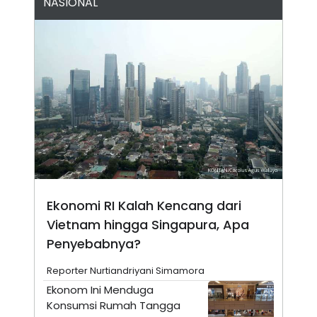
NASIONAL
N
S
E
E
W
R
S
E
S
M
E
O
T
N
U
I
P
A
A
K
D
I
V
L
A
S
K
O
R
Ekonomi RI Kalah Kencang dari
P
Vietnam hingga Singapura, Apa
O
R
Penyebabnya?
A
S
I
Reporter Nurtiandriyani Simamora
K
N
Ekonom Ini Menduga
I
A
Konsumsi Rumah Tangga
L
T