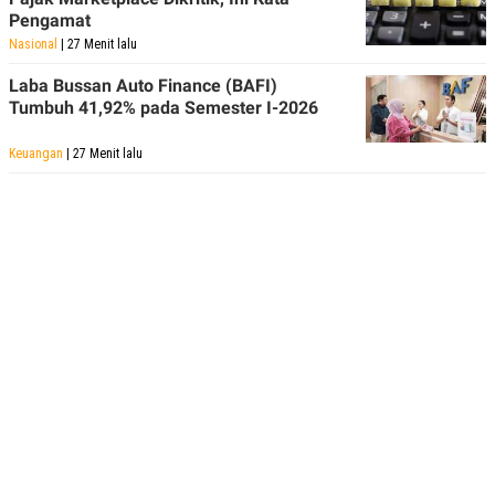
POLICY
Pengamat
Nasional
| 27 Menit lalu
Laba Bussan Auto Finance (BAFI)
Tumbuh 41,92% pada Semester I-2026
Keuangan
| 27 Menit lalu