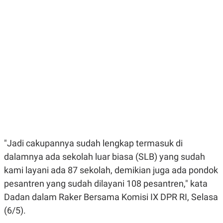
E
E
H
S
A
T
T
Y
A
L
N
E
E
A
N
N
G
A
L
L
I
I
S
S
H
I
S
E
K
X
O
E
L
"Jadi cakupannya sudah lengkap termasuk di
C
O
U
M
dalamnya ada sekolah luar biasa (SLB) yang sudah
T
kami layani ada 87 sekolah, demikian juga ada pondok
I
V
pesantren yang sudah dilayani 108 pesantren," kata
E
C
Dadan dalam Raker Bersama Komisi IX DPR RI, Selasa
O
(6/5).
R
N