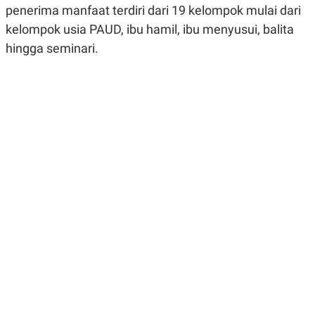
penerima manfaat terdiri dari 19 kelompok mulai dari
R
G
S
I
kelompok usia PAUD, ibu hamil, ibu menyusui, balita
O
O
N
N
hingga seminari.
A
A
L
L
F
I
N
A
N
C
E
Y
C
A
A
N
R
G
I
T
T
E
A
R
H
.
U
.
.
K
L
E
I
S
F