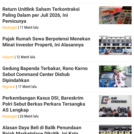
R
T
I
Return Unitlink Saham Terkontraksi
S
Paling Dalam per Juli 2026, Ini
I
Pemicunya
N
G
Keuangan
| 11 Menit lalu
K
Pajak Rumah Sewa Berpotensi Menekan
G
M
Minat Investor Properti, Ini Alasannya
E
D
Industri
| 12 Menit lalu
I
A
.
Gedung Bapenda Terbakar, Rano Karno
I
Sebut Command Center Dishub
D
Dipindahkan
Regional
| 17 Menit lalu
Perkembangan Kasus DSI, Bareskrim
SITEMAP
PROFILE
TERM
Polri Sebut Berkas Perkara Tersangka
OF
USE
AS Lengkap
PEDOMAN
Keuangan
| 26 Menit lalu
PEMBERITAAN
SIBER
Alasan Daya Beli di Balik Penundaan
Pajak Marketplace Dikritik, Ini Kata
PRIVACY