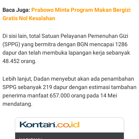
E
R
Baca Juga:
Prabowo Minta Program Makan Bergizi
F
B
Gratis Nol Kesalahan
O
U
K
S
U
I
S
N
Di sisi lain, total Satuan Pelayanan Pemenuhan Gizi
E
(SPPG) yang bermitra dengan BGN mencapai 1286
S
S
dapur dan telah membuka lapangan kerja sebanyak
I
N
48.452 orang.
S
I
G
Lebih lanjut, Dadan menyebut akan ada penambahan
H
T
SPPG sebanyak 219 dapur dengan estimasi tambahan
S
B
penerima manfaat 657.000 orang pada 14 Mei
T
E
O
L
mendatang.
C
A
K
N
S
J
E
A
T
O
U
N
P