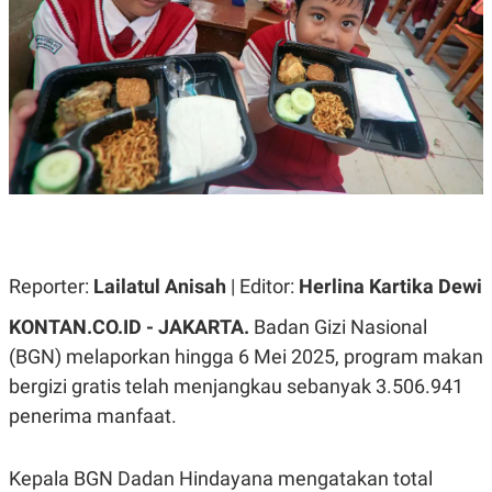
A
A
S
L
I
K
I
E
N
U
D
A
U
N
S
G
T
A
R
N
I
P
I
E
N
L
T
Reporter:
U
E
Lailatul Anisah
| Editor:
Herlina Kartika Dewi
A
R
N
N
KONTAN.CO.ID - JAKARTA.
Badan Gizi Nasional
G
A
(BGN) melaporkan hingga 6 Mei 2025, program makan
U
S
S
I
bergizi gratis telah menjangkau sebanyak 3.506.941
A
O
H
N
penerima manfaat.
A
A
L
P
R
Kepala BGN Dadan Hindayana mengatakan total
E
E