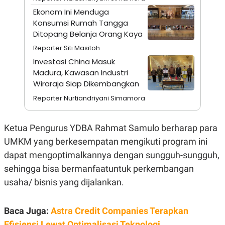
A
I
Ekonom Ini Menduga
S
V
K
E
Konsumsi Rumah Tangga
E
Ditopang Belanja Orang Kaya
M
E
Reporter Siti Masitoh
N
T
Investasi China Masuk
E
Madura, Kawasan Industri
R
Wiraraja Siap Dikembangkan
I
A
Reporter Nurtiandriyani Simamora
N
L
E
Ketua Pengurus YDBA Rahmat Samulo berharap para
S
T
UMKM yang berkesempatan mengikuti program ini
A
R
dapat mengoptimalkannya dengan sungguh-sungguh,
I
sehingga bisa bermanfaatuntuk perkembangan
usaha/ bisnis yang dijalankan.
KANAL
Baca Juga:
Astra Credit Companies Terapkan
P
I
U
M
Efisiensi Lewat Optimalisasi Teknologi