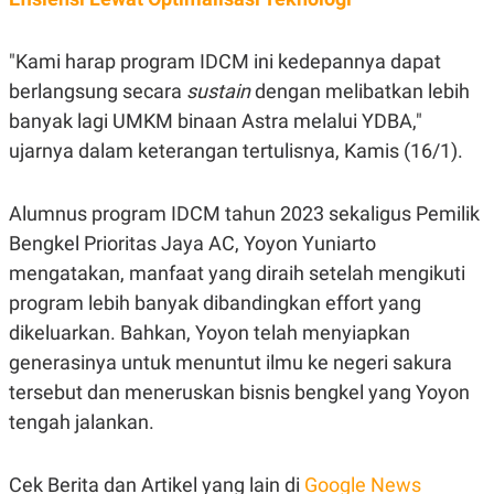
S
A
A
G
T
E
D
S
"Kami harap program IDCM ini kedepannya dapat
A
berlangsung secara
sustain
dengan melibatkan lebih
T
A
banyak lagi UMKM binaan Astra melalui YDBA,"
K
L
ujarnya dalam keterangan tertulisnya, Kamis (16/1).
O
I
N
P
T
S
A
U
Alumnus program IDCM tahun 2023 sekaligus Pemilik
N
S
Bengkel Prioritas Jaya AC, Yoyon Yuniarto
T
V
mengatakan, manfaat yang diraih setelah mengikuti
program lebih banyak dibandingkan effort yang
JARINGAN
dikeluarkan. Bahkan, Yoyon telah menyiapkan
generasinya untuk menuntut ilmu ke negeri sakura
K
P
tersebut dan meneruskan bisnis bengkel yang Yoyon
O
R
N
E
tengah jalankan.
T
S
A
S
N
R
A
E
Cek Berita dan Artikel yang lain di
Google News