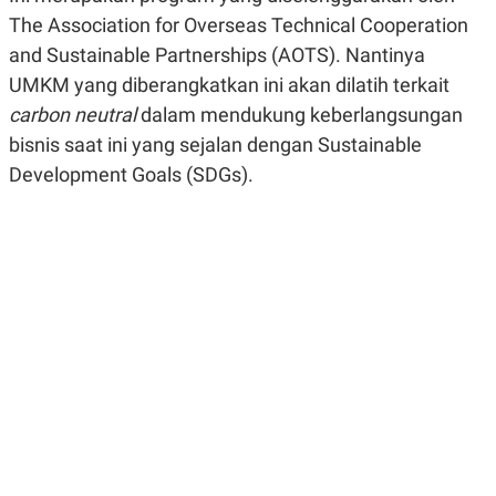
R
G
The Association for Overseas Technical Cooperation
S
I
O
O
and Sustainable Partnerships (AOTS). Nantinya
N
N
UMKM yang diberangkatkan ini akan dilatih terkait
A
A
L
L
carbon neutral
dalam mendukung keberlangsungan
F
I
bisnis saat ini yang sejalan dengan Sustainable
N
Development Goals (SDGs).
A
N
C
E
Y
C
A
A
N
R
G
I
T
T
E
A
R
H
.
U
.
.
K
L
E
I
S
F