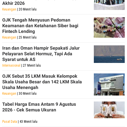
R
T
Akhir 2026
I
Keuangan
| 20 Menit lalu
S
I
OJK Tengah Menyusun Pedoman
N
G
Keamanan dan Ketahanan Siber bagi
Fintech Lending
K
G
Keuangan
| 25 Menit lalu
M
E
Iran dan Oman Hampir Sepakati Jalur
D
Pelayaran Selat Hormuz, Tapi Ada
I
Syarat untuk AS
A
.
Internasional
| 27 Menit lalu
I
D
OJK Sebut 35 LKM Masuk Kelompok
Skala Usaha Besar dan 142 LKM Skala
Usaha Menengah
Keuangan
| 30 Menit lalu
SITEMAP
PROFILE
TERM
OF
USE
Tabel Harga Emas Antam 9 Agustus
2026 - Cek Semua Ukuran
PEDOMAN
PEMBERITAAN
SIBER
Pusat Data
| 43 Menit lalu
PRIVACY