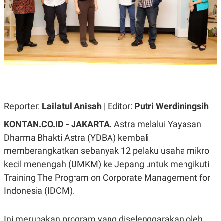
A
A
S
L
I
K
I
E
N
U
D
A
U
N
S
G
T
A
R
N
I
P
I
Reporter:
Lailatul Anisah
| Editor:
Putri Werdiningsih
E
N
L
T
KONTAN.CO.ID - JAKARTA.
Astra melalui Yayasan
U
E
A
R
Dharma Bhakti Astra (YDBA) kembali
N
N
memberangkatkan sebanyak 12 pelaku usaha mikro
G
A
U
S
kecil menengah (UMKM) ke Jepang untuk mengikuti
S
I
A
O
Training The Program on Corporate Management for
H
N
Indonesia (IDCM).
A
A
L
P
R
Ini merupakan program yang diselenggarakan oleh
E
E