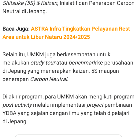
E
Shitsuke (5S) & Kaizen
, Inisiatif dan Penerapan Carbon
R
Neutral di Jepang.
F
B
O
U
K
S
Baca Juga:
ASTRA Infra Tingkatkan Pelayanan Rest
U
I
S
N
Area untuk Libur Nataru 2024/2025
E
S
S
I
Selain itu, UMKM juga berkesempatan untuk
N
melakukan
study tour
atau
benchmark
ke perusahaan
S
I
di Jepang yang menerapkan kaizen, 5S maupun
G
H
penerapan
Carbon Neutral
.
T
S
B
T
E
Di akhir program, para UMKM akan mengikuti program
O
L
post activity
melalui implementasi
project
pembinaan
C
A
K
N
YDBA yang sejalan dengan ilmu yang telah dipelajari
S
J
E
A
di Jepang.
T
O
U
N
P