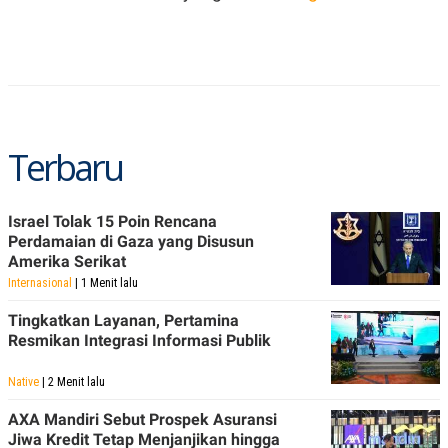
C
L
A
E
D
A
E
S
M
E
Y
.
I
D
L
K
Terbaru
A
I
N
N
G
E
G
R
Israel Tolak 15 Poin Rencana
A
J
N
A
Perdamaian di Gaza yang Disusun
A
E
Amerika Serikat
N
M
Internasional
| 1 Menit lalu
C
I
E
T
T
E
Tingkatkan Layanan, Pertamina
A
N
Resmikan Integrasi Informasi Publik
K
E
A
Native
| 2 Menit lalu
P
D
A
V
AXA Mandiri Sebut Prospek Asuransi
P
E
Jiwa Kredit Tetap Menjanjikan hingga
E
R