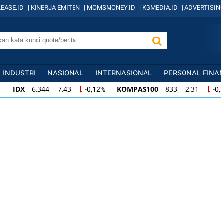
EASE.ID
|
KINERJA EMITEN
|
MOMSMONEY.ID
|
KGMEDIA.ID
|
ADVERTISIN
INDUSTRI
NASIONAL
INTERNASIONAL
PERSONAL FINA
IDX
6.344 -7,43
KOMPAS100
833 -2,31
-0,12%
-0
IDX
6.344 -7,43
KOMPAS100
833 -2,31
-0,12%
-0,
KOMPAS100
833 -2,31
LQ45
631 -3,13
-0,28%
-0,