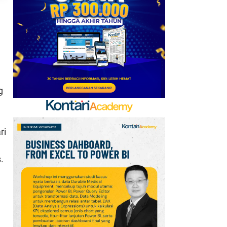
Baru, Ini Daftar 54
Saham HSC BEI per 6
Agustus 2026
7
UEFA hingga Luis Figo,
Ini Daftar Pihak yang
Menentang Gianni
g
Infantino
8
Krisis Migrasi Ancam
Status Maroko sebagai
ri
Tuan Rumah Piala Dunia
2030
.
9
Promo Super Hemat
Indomaret 6–19 Agustus
2026, Diskon Kebutuhan
Rumah hingga 40%