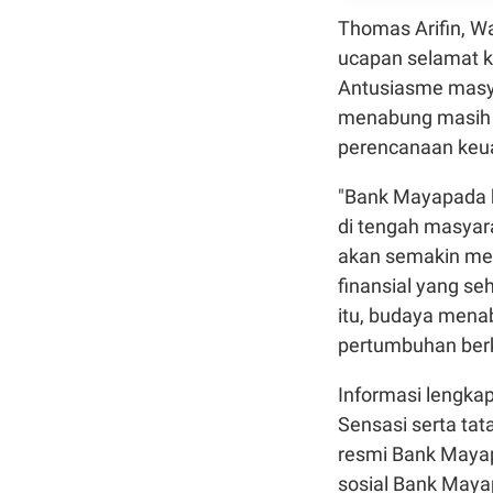
Thomas Arifin, 
ucapan selamat 
Antusiasme masy
menabung masih 
perencanaan keu
"Bank Mayapada 
di tengah masyar
akan semakin m
finansial yang se
itu, budaya mena
pertumbuhan berk
Informasi lengk
Sensasi serta tat
resmi Bank Maya
sosial Bank Maya