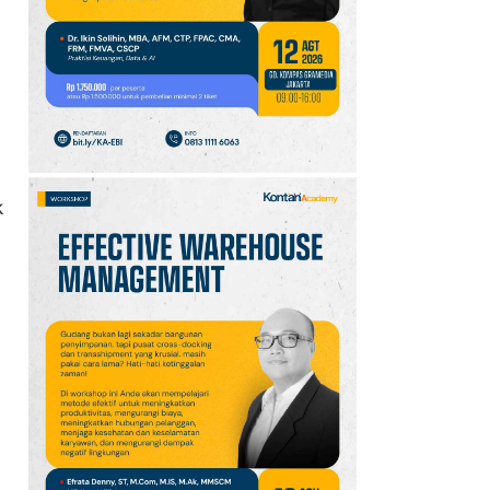
10
Jadwal Persija vs Arema
FC Perebutan Juara 3
Piala Presiden 2026,
Kick-off Sore Ini
k