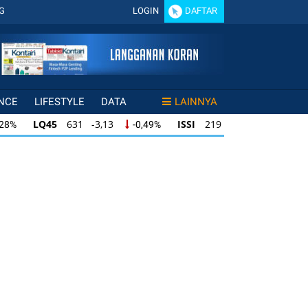
G
LOGIN
DAFTAR
NCE
LIFESTYLE
DATA
LAINNYA
LQ45
631 -3,13
ISSI
219 -0,63
,28%
-0,49%
-0,29%
LQ45
631 -3,13
ISSI
219 -0,63
28%
-0,49%
-0,29%
ISSI
219 -0,63
IDX30
354 -1,64
49%
-0,29%
-0,46%