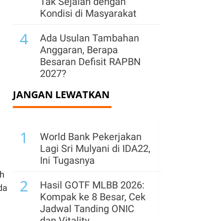
Tak Sejalan dengan
Kondisi di Masyarakat
4
Ada Usulan Tambahan
Anggaran, Berapa
Besaran Defisit RAPBN
2027?
JANGAN LEWATKAN
5
Ketimpangan Ekonomi
Meningkat, Manfaat
Pertumbuhan Dinikmati
1
Kelompok Atas
World Bank Pekerjakan
Lagi Sri Mulyani di IDA22,
6
Purbaya Relakan Potensi
Ini Tugasnya
Pajak Rp 500 Triliun
ah
2
Demi Percepat
Hasil GOTF MLBB 2026:
da
Konsolidasi BUMN
Kompak ke 8 Besar, Cek
Jadwal Tanding ONIC
7
Mensesneg Sebut
dan Vitality