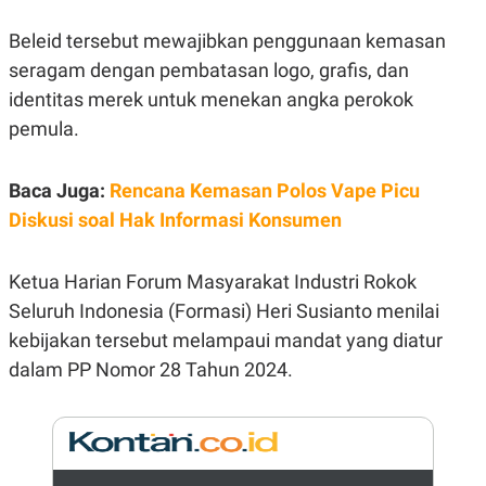
E
R
Beleid tersebut mewajibkan penggunaan kemasan
F
B
O
U
seragam dengan pembatasan logo, grafis, dan
K
S
identitas merek untuk menekan angka perokok
U
I
S
N
pemula.
E
S
S
Baca Juga:
Rencana Kemasan Polos Vape Picu
I
N
Diskusi soal Hak Informasi Konsumen
S
I
G
H
Ketua Harian Forum Masyarakat Industri Rokok
T
Seluruh Indonesia (Formasi) Heri Susianto menilai
S
B
kebijakan tersebut melampaui mandat yang diatur
T
E
O
L
dalam PP Nomor 28 Tahun 2024.
C
A
K
N
S
J
E
A
T
O
U
N
P