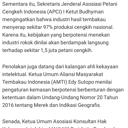
R
T
Sementara itu, Sekretaris Jenderal Asosiasi Petani
I
Cengkeh Indonesia (APCI) I Ketut Budhyman
S
I
mengingatkan bahwa industri hasil tembakau
N
G
menyerap sekitar 97% produksi cengkih nasional.
K
Karena itu, kebijakan yang berpotensi menekan
G
M
industri rokok dinilai akan berdampak langsung
E
terhadap sekitar 1,5 juta petani cengkih.
D
I
A
.
Penolakan juga datang dari kalangan ahli kekayaan
I
intelektual. Ketua Umum Aliansi Masyarakat
D
Tembakau Indonesia (AMTI) Edy Sutopo menilai
pengaturan kemasan berpotensi berbenturan dengan
SITEMAP
PROFILE
TERM
ketentuan dalam Undang-Undang Nomor 20 Tahun
OF
USE
2016 tentang Merek dan Indikasi Geografis.
PEDOMAN
PEMBERITAAN
SIBER
Senada, Ketua Umum Asosiasi Konsultan Hak
PRIVACY