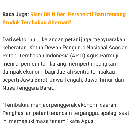
C
L
A
E
D
A
Baca Juga:
Riset BRIN Beri Perspektif Baru tentang
E
S
M
E
Produk Tembakau Alternatif
Y
.
I
D
Dari sektor hulu, kalangan petani juga menyuarakan
L
K
keberatan. Ketua Dewan Pengurus Nasional Asosiasi
A
I
N
N
Petani Tembakau Indonesia (APTI) Agus Parmuji
G
E
G
R
menilai pemerintah kurang mempertimbangkan
A
J
dampak ekonomi bagi daerah sentra tembakau
N
A
A
E
seperti Jawa Barat, Jawa Tengah, Jawa Timur, dan
N
M
C
I
Nusa Tenggara Barat.
E
T
T
E
A
N
"Tembakau menjadi penggerak ekonomi daerah.
K
Penghasilan petani terancam terganggu, apalagi saat
E
A
P
D
ini memasuki masa tanam," kata Agus.
A
V
P
E
E
R