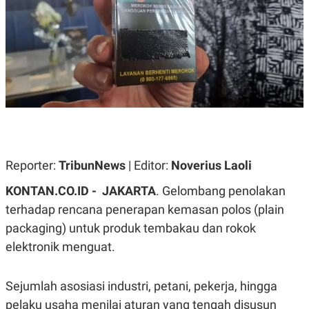
A
A
S
L
I
K
I
E
N
U
D
A
U
N
S
G
T
A
R
N
I
P
I
E
N
Reporter:
TribunNews
| Editor:
Noverius Laoli
L
T
U
E
A
R
KONTAN.CO.ID -
JAKARTA
. Gelombang penolakan
N
N
terhadap rencana penerapan kemasan polos (plain
G
A
U
S
packaging) untuk produk tembakau dan rokok
S
I
A
O
elektronik menguat.
H
N
A
A
L
Sejumlah asosiasi industri, petani, pekerja, hingga
P
R
pelaku usaha menilai aturan yang tengah disusun
E
E