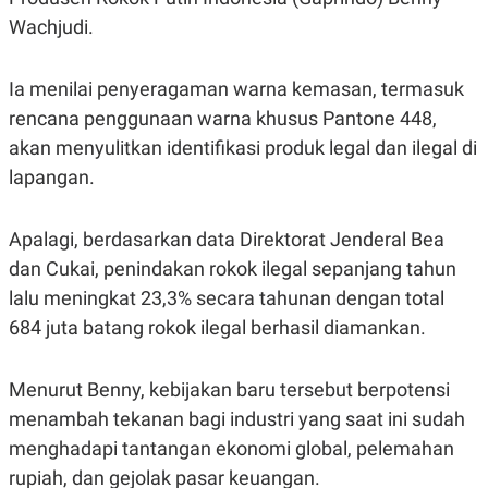
S
A
A
G
Wachjudi.
T
E
D
S
A
Ia menilai penyeragaman warna kemasan, termasuk
T
A
rencana penggunaan warna khusus Pantone 448,
K
L
akan menyulitkan identifikasi produk legal dan ilegal di
O
I
N
P
lapangan.
T
S
A
U
N
S
Apalagi, berdasarkan data Direktorat Jenderal Bea
T
V
dan Cukai, penindakan rokok ilegal sepanjang tahun
lalu meningkat 23,3% secara tahunan dengan total
JARINGAN
684 juta batang rokok ilegal berhasil diamankan.
K
P
Menurut Benny, kebijakan baru tersebut berpotensi
O
R
N
E
menambah tekanan bagi industri yang saat ini sudah
T
S
A
S
menghadapi tantangan ekonomi global, pelemahan
N
R
A
E
rupiah, dan gejolak pasar keuangan.