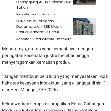
Ditanggung APBN Selama Dua
A
I
S
V
Tahun
K
E
E
Reporter Yudho Winarto
M
DPR Sebut Pelibatan
E
N
Danantara di KSSK Masih
T
Sesuai Mandat UU P2SK
E
R
Reporter Nurtiandriyani Simamora
I
A
Menurutnya, aturan yang semestinya mengatur
N
peringatan kesehatan justru melebar hingga
L
E
menyeragamkan kemasan produk.
S
T
A
R
"Jangan membuat peraturan yang menyesatkan. Ada
I
hak atas kekayaan intelektual yang dilanggar di sini,"
ujar Heri, Minggu (7/6/2026).
KANAL
Kekhawatiran serupa disampaikan Ketua Gabungan
P
I
U
M
Produsen Rokok Putih Indonesia (Gaprindo) Benny