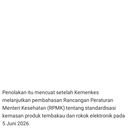
E
E
H
S
A
T
T
Y
A
L
N
E
E
A
N
N
G
A
L
L
I
I
S
S
H
I
S
E
K
X
O
E
L
C
O
U
M
Penolakan itu mencuat setelah Kemenkes
T
I
melanjutkan pembahasan Rancangan Peraturan
V
E
Menteri Kesehatan (RPMK) tentang standardisasi
C
kemasan produk tembakau dan rokok elektronik pada
O
R
5 Juni 2026.
N