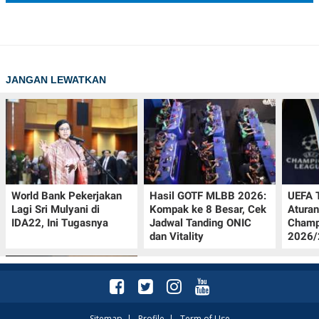
JANGAN LEWATKAN
World Bank Pekerjakan
Hasil GOTF MLBB 2026:
UEFA 
Lagi Sri Mulyani di
Kompak ke 8 Besar, Cek
Aturan
IDA22, Ini Tugasnya
Jadwal Tanding ONIC
Champ
dan Vitality
2026/2
Sitemap
|
Profile
|
Term of Use