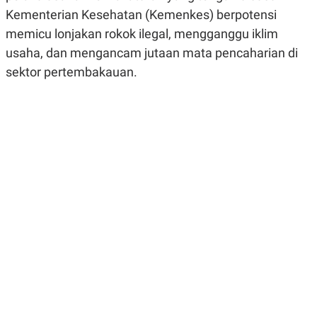
R
G
Kementerian Kesehatan (Kemenkes) berpotensi
S
I
O
O
memicu lonjakan rokok ilegal, mengganggu iklim
N
N
usaha, dan mengancam jutaan mata pencaharian di
A
A
L
L
sektor pertembakauan.
F
I
N
A
N
C
E
Y
C
A
A
N
R
G
I
T
T
E
A
R
H
.
U
.
.
K
L
E
I
S
F