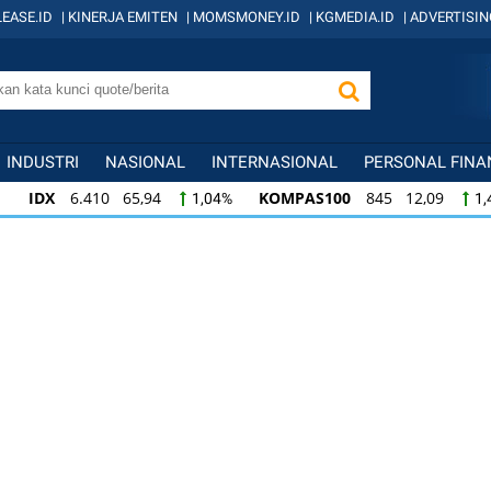
EASE.ID
|
KINERJA EMITEN
|
MOMSMONEY.ID
|
KGMEDIA.ID
|
ADVERTISIN
INDUSTRI
NASIONAL
INTERNASIONAL
PERSONAL FINA
IDX
6.410 65,94
KOMPAS100
845 12,09
1,04%
1,
KOMPAS100
845 12,09
LQ45
640 9,44
1,45%
1,5
LQ45
640 9,44
ISSI
222 2,82
IDX3
1,50%
1,29%