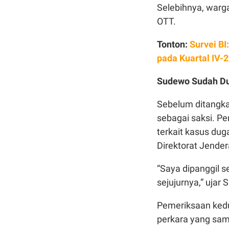
Selebihnya, warga
OTT.
Tonton:
Survei BI
pada Kuartal IV-
Sudewo Sudah Du
Sebelum ditangka
sebagai saksi. P
terkait kasus dug
Direktorat Jende
“Saya dipanggil 
sejujurnya,” ujar
Pemeriksaan ked
perkara yang sa