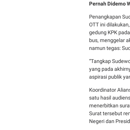
Pernah Didemo W
Penangkapan Sude
OTT ini dilakuka
gedung KPK pada
bus, menggelar a
namun tegas: Sud
“Tangkap Sudewo!
yang pada akhirny
aspirasi publik 
Koordinator Alian
satu hasil audien
menerbitkan sura
Surat tersebut r
Negeri dan Presi