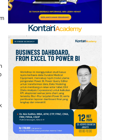
um
n
p
k