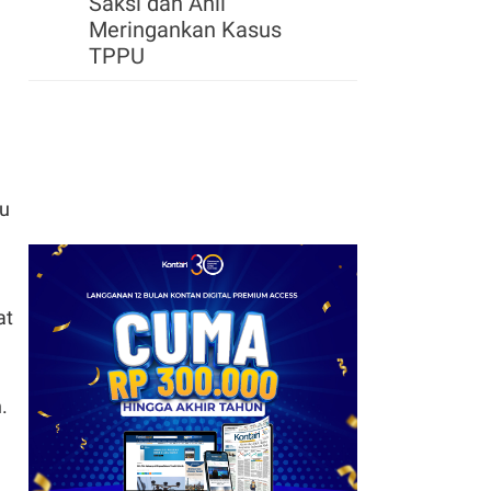
Saksi dan Ahli
Meringankan Kasus
TPPU
tu
at
.