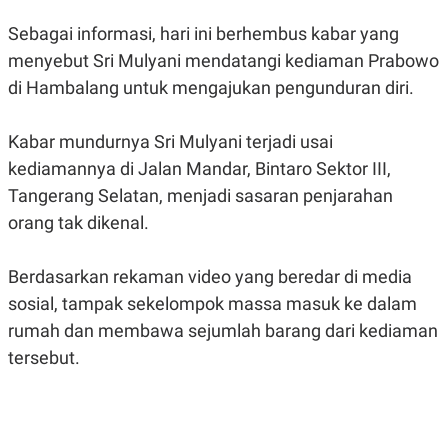
E
E
H
S
Sebagai informasi, hari ini berhembus kabar yang
A
T
T
Y
menyebut Sri Mulyani mendatangi kediaman Prabowo
A
L
N
E
di Hambalang untuk mengajukan pengunduran diri.
E
A
N
N
G
A
Kabar mundurnya Sri Mulyani terjadi usai
L
L
kediamannya di Jalan Mandar, Bintaro Sektor III,
I
I
S
S
Tangerang Selatan, menjadi sasaran penjarahan
H
I
S
orang tak dikenal.
E
K
X
O
Berdasarkan rekaman video yang beredar di media
E
L
C
O
sosial, tampak sekelompok massa masuk ke dalam
U
M
T
rumah dan membawa sejumlah barang dari kediaman
I
tersebut.
V
E
C
O
R
N