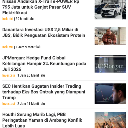
Nissan Andalkan X-Trail e-POWER Rp
A
I
S
V
795 Juta untuk Genjot Pasar SUV
K
E
Elektrifikasi
E
Industri
| 39 Menit lalu
M
E
N
Danantara Investasi US$ 2,5 Miliar di
T
JBS, Bidik Penguatan Ekosistem Protein
E
R
I
Industri
| 1 Jam 9 Menit lalu
A
N
JPMorgan: Hedge Fund Global
Kehilangan Hampir 3% Keuntungan pada
L
E
Juli 2026
S
Investasi
| 1 Jam 20 Menit lalu
T
A
SEC Hentikan Gugatan Insider Trading
R
I
terhadap Eks Bos Ontrak yang Diampuni
Trump
Investasi
| 2 Jam 11 Menit lalu
KANAL
Houthi Serang Marib Lagi, PBB
Peringatkan Yaman di Ambang Konflik
P
I
U
M
Lebih Luas