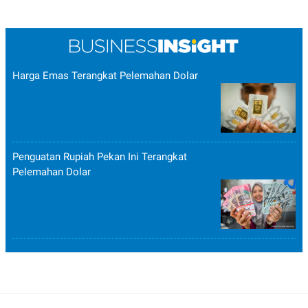
R
T
I
S
I
N
G
Harga Emas Terangkat Pelemahan Dolar
K
G
M
E
D
I
A
.
Penguatan Rupiah Pekan Ini Terangkat
I
Pelemahan Dolar
D
SITEMAP
PROFILE
TERM
OF
USE
PEDOMAN
PEMBERITAAN
SIBER
PRIVACY