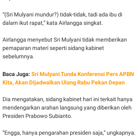
R
G
S
I
O
O
“(Sri Mulyani mundur?) tidak-tidak, tadi ada ibu di
N
N
dalam ikut rapat,” kata Airlangga singkat.
A
A
L
L
F
I
Airlangga menyebut Sri Mulyani tidak memberikan
N
pemaparan materi seperti sidang kabinet
A
N
sebelumnya.
C
E
Y
C
Baca Juga:
Sri Mulyani Tunda Konferensi Pers APBN
A
A
N
R
Kita, Akan Dijadwalkan Ulang Rabu Pekan Depan
G
I
T
T
E
A
Dia mengatakan, sidang kabinet hari ini terkait hanya
R
H
.
U
mendengarkan arahan langsung yang diberikan oleh
.
Presiden Prabowo Subianto.
.
K
L
E
I
“Engga, hanya pengarahan presiden saja,” ungkapnya.
S
F