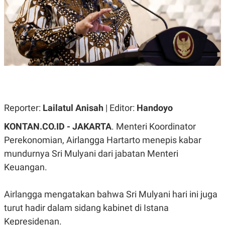
A
A
S
L
I
K
I
E
N
U
D
A
U
N
S
G
T
A
R
N
I
P
I
Reporter:
Lailatul Anisah
| Editor:
Handoyo
E
N
L
T
KONTAN.CO.ID - JAKARTA
. Menteri Koordinator
U
E
A
R
Perekonomian, Airlangga Hartarto menepis kabar
N
N
mundurnya Sri Mulyani dari jabatan Menteri
G
A
U
S
Keuangan.
S
I
A
O
H
N
Airlangga mengatakan bahwa Sri Mulyani hari ini juga
A
A
L
turut hadir dalam sidang kabinet di Istana
P
R
Kepresidenan.
E
E