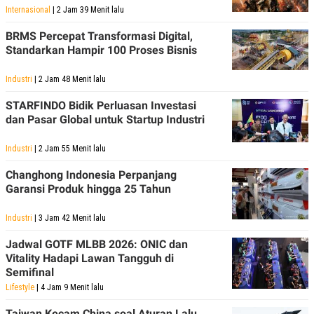
S
A
Internasional
| 2 Jam 39 Menit lalu
A
G
T
E
BRMS Percepat Transformasi Digital,
D
S
A
Standarkan Hampir 100 Proses Bisnis
T
A
Industri
| 2 Jam 48 Menit lalu
K
L
O
I
STARFINDO Bidik Perluasan Investasi
N
P
dan Pasar Global untuk Startup Industri
T
S
A
U
N
S
Industri
| 2 Jam 55 Menit lalu
T
V
Changhong Indonesia Perpanjang
Garansi Produk hingga 25 Tahun
JARINGAN
Industri
| 3 Jam 42 Menit lalu
K
P
Jadwal GOTF MLBB 2026: ONIC dan
O
R
Vitality Hadapi Lawan Tangguh di
N
E
Semifinal
T
S
A
S
Lifestyle
| 4 Jam 9 Menit lalu
N
R
A
E
Taiwan Kecam China soal Aturan Lalu